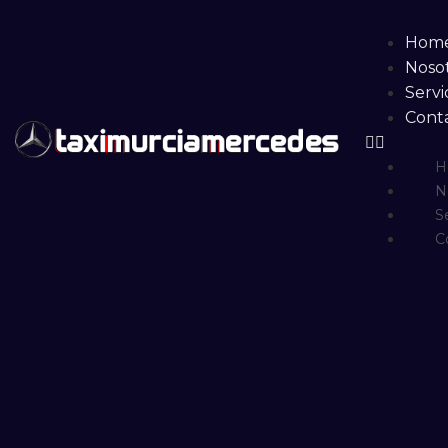
Hom
Noso
Servi
Cont
H
N
S
C