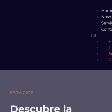
Hom
Noso
Servi
Cont
H
N
S
C
SERVICIOS
Descubre la