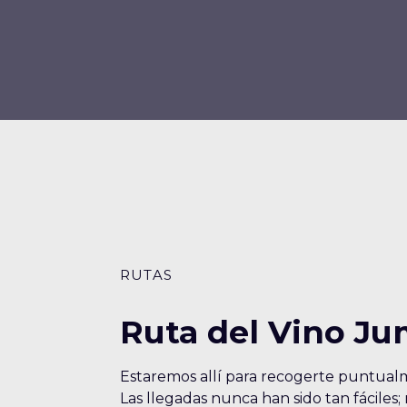
RUTAS
Ruta del Vino Ju
Estaremos allí para recogerte puntual
Las llegadas nunca han sido tan fáciles