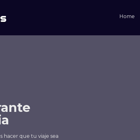
Home
rante
ia
s hacer que tu viaje sea